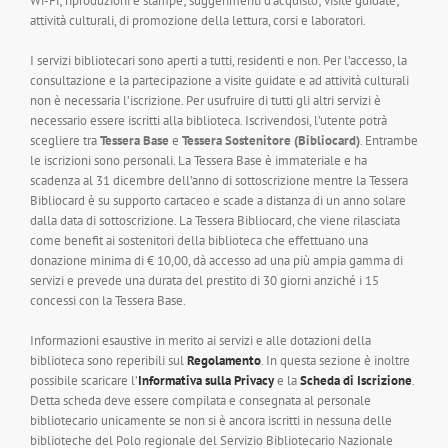
Wi-Fi; riproduzioni e stampe; suggerimenti d’acquisto; visite guidate;
attività culturali, di promozione della lettura, corsi e laboratori.
I servizi bibliotecari sono aperti a tutti, residenti e non. Per l’accesso, la
consultazione e la partecipazione a visite guidate e ad attività culturali
non è necessaria l’iscrizione. Per usufruire di tutti gli altri servizi è
necessario essere iscritti alla biblioteca. Iscrivendosi, l’utente potrà
scegliere tra
Tessera Base
e
Tessera Sostenitore (Bibliocard)
. Entrambe
le iscrizioni sono personali. La Tessera Base è immateriale e ha
scadenza al 31 dicembre dell’anno di sottoscrizione mentre la Tessera
Bibliocard è su supporto cartaceo e scade a distanza di un anno solare
dalla data di sottoscrizione. La Tessera Bibliocard, che viene rilasciata
come benefit ai sostenitori della biblioteca che effettuano una
donazione minima di € 10,00, dà accesso ad una più ampia gamma di
servizi e prevede una durata del prestito di 30 giorni anziché i 15
concessi con la Tessera Base.
Informazioni esaustive in merito ai servizi e alle dotazioni della
biblioteca sono reperibili sul
Regolamento
. In questa sezione è inoltre
possibile scaricare l’
Informativa sulla Privacy
e la
Scheda di Iscrizione
.
Detta scheda deve essere compilata e consegnata al personale
bibliotecario unicamente se non si è ancora iscritti in nessuna delle
biblioteche del Polo regionale del Servizio Bibliotecario Nazionale