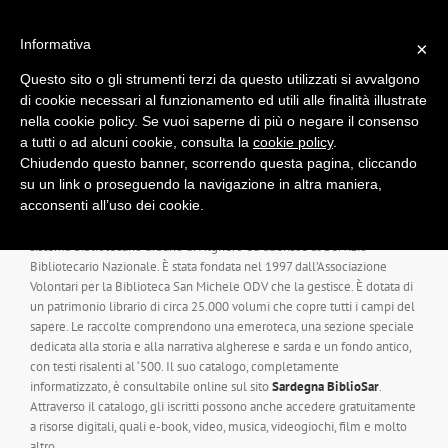
Salta
al
Informativa
×
contenuto
Questo sito o gli strumenti terzi da questo utilizzati si avvalgono
di cookie necessari al funzionamento ed utili alle finalità illustrate
nella cookie policy. Se vuoi saperne di più o negare il consenso
a tutti o ad alcuni cookie, consulta la
cookie policy
.
Chiudendo questo banner, scorrendo questa pagina, cliccando
La Biblioteca San Michele
su un link o proseguendo la navigazione in altra maniera,
acconsenti all’uso dei cookie.
La Biblioteca San Michele è una delle principali biblioteche del
sistema bibliotecario urbano di Alghero ed aderisce al Servizio
Bibliotecario Nazionale. È stata fondata nel 1997 dall’Associazione
Volontari per la Biblioteca San Michele ODV che la gestisce. È dotata di
un patrimonio librario di circa 25.000 volumi che copre tutti i campi del
sapere. Le raccolte comprendono una emeroteca, una sezione speciale
dedicata alla storia e alla narrativa algherese e sarda e un fondo antico,
con testi risalenti al ‘500. Il suo catalogo, completamente
informatizzato, è consultabile online sul sito
Sardegna BiblioSar
.
Attraverso il catalogo, gli iscritti possono anche accedere gratuitamente
a risorse digitali, quali e-book, video, musica, videogiochi, film e molto
altro.