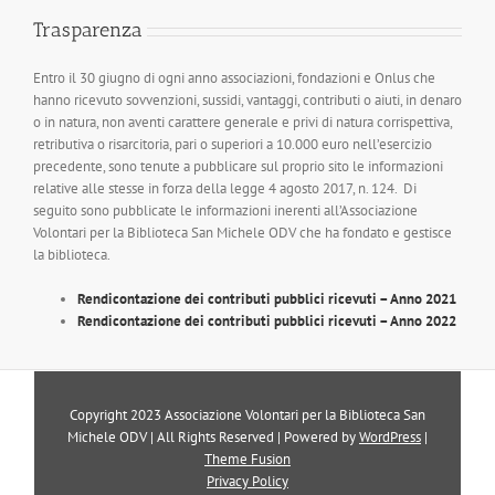
Trasparenza
Entro il 30 giugno di ogni anno associazioni, fondazioni e Onlus che
hanno ricevuto sovvenzioni, sussidi, vantaggi, contributi o aiuti, in denaro
o in natura, non aventi carattere generale e privi di natura corrispettiva,
retributiva o risarcitoria, pari o superiori a 10.000 euro nell’esercizio
precedente, sono tenute a pubblicare sul proprio sito le informazioni
relative alle stesse in forza della legge 4 agosto 2017, n. 124. Di
seguito sono pubblicate le informazioni inerenti all’Associazione
Volontari per la Biblioteca San Michele ODV che ha fondato e gestisce
la biblioteca.
Rendicontazione dei contributi pubblici ricevuti – Anno 2021
Rendicontazione dei contributi pubblici ricevuti – Anno 2022
Copyright 2023 Associazione Volontari per la Biblioteca San
Michele ODV | All Rights Reserved | Powered by
WordPress
|
Theme Fusion
Privacy Policy